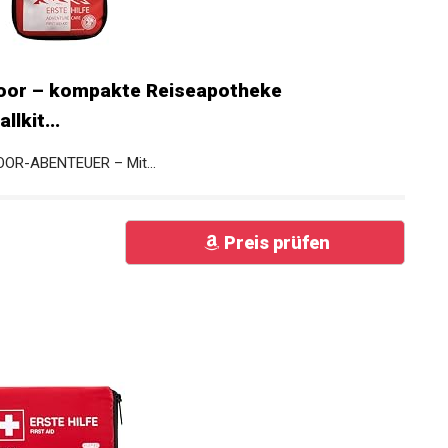
tdoor – kompakte Reiseapotheke
lkit...
R-ABENTEUER – Mit...
Preis prüfen