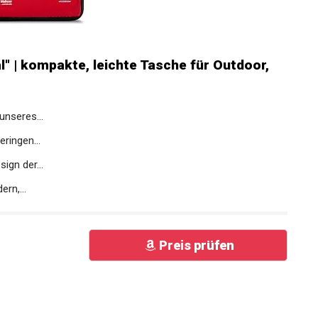
l" | kompakte, leichte Tasche für Outdoor,
unseres...
ringen...
ign der...
rn,...
Preis prüfen