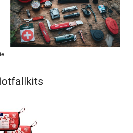
ie
otfallkits