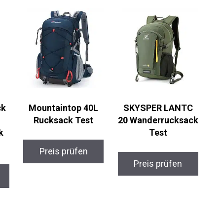
ck
Mountaintop 40L
SKYSPER LANTC
Rucksack Test
20 Wanderrucksack
k
Test
Preis prüfen
Preis prüfen