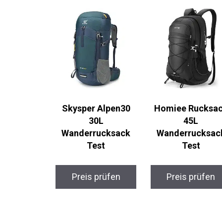
Skysper Alpen30
Homiee Rucksa
30L
45L
Wanderrucksack
Wanderrucksac
Test
Test
Preis prüfen
Preis prüfen