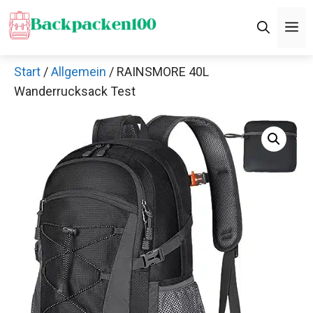
Zum
M
Inhalt
springen
Start
/
Allgemein
/ RAINSMORE 40L
Wanderrucksack Test